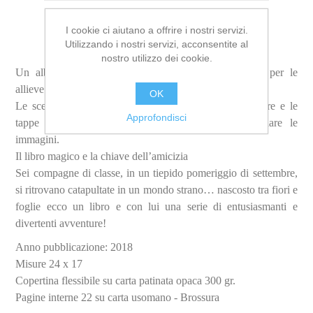
I cookie ci aiutano a offrire i nostri servizi.
Utilizzando i nostri servizi, acconsentite al
nostro utilizzo dei cookie.
Un album da colorare ispirato allo spettacolo scritto per le
allieve del mio corso di teatro a.s. 2017/2018.
OK
Le scenografie si sono trasformate in tavole da colorare e le
Approfondisci
tappe della storia sono state riprese per accompagnare le
immagini.
Il libro magico e la chiave dell’amicizia
Sei compagne di classe, in un tiepido pomeriggio di settembre,
si ritrovano catapultate in un mondo strano… nascosto tra fiori e
foglie ecco un libro e con lui una serie di entusiasmanti e
divertenti avventure!
Anno pubblicazione: 2018
Misure 24 x 17
Copertina flessibile su carta patinata opaca 300 gr.
Pagine interne 22 su carta usomano - Brossura